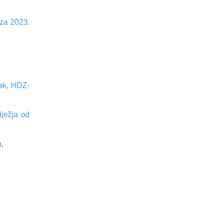
 za 2023.
mak, HDZ-
ježja od
a
,