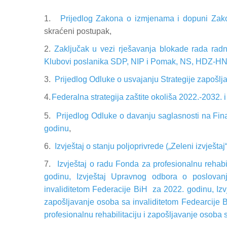
1.
Prijedlog Zakona o izmjenama i dopuni Zakona
skraćeni postupak,
2.
Zaključak u vezi rješavanja blokade rada rad
Klubovi poslanika SDP, NIP i Pomak, NS, HDZ-
3.
Prijedlog Odluke o usvajanju Strategije zapošlj
4.
Federalna strategija zaštite okoliša 2022.-2032.
5.
Prijedlog Odluke o davanju saglasnosti na Fin
godinu
,
6.
Izvještaj o stanju poljoprivrede („Zeleni izvještaj
7.
Izvještaj o radu Fonda za profesionalnu rehabi
godinu, Izvještaj Upravnog odbora o poslovanj
invaliditetom Federacije BiH
za 2022. godinu, Izv
zapošljavanje osoba sa invaliditetom Fedearcije B
profesionalnu rehabilitaciju i zapošljavanje osoba