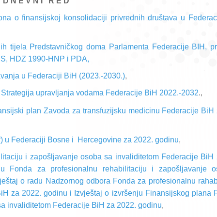
D N E V N I
R E D
 o finansijskoj konsolidaciji privrednih društava u Federac
nih tijela Predstavničkog doma Parlamenta Federacije BIH, p
HNS, HDZ 1990-HNP i PDA
,
avanja u Federaciji BiH (2023.-2030.)
,
 i Strategija upravljanja vodama Federacije BiH 2022.-2032
.,
ansijski plan Zavoda za transfuzijsku medicinu Federacije BiH
“) u Federaciji Bosne i
Hercegovine za 2022. godinu
,
litaciju i zapošljavanje osoba sa invaliditetom Federacije BiH
u Fonda za profesionalnu rehabilitaciju i zapošljavanje 
ještaj o radu Nadzornog odbora Fonda za profesionalnu rahabil
iH za 2022. godinu i Izvještaj o izvršenju Finansijskog plana
 sa invaliditetom Federacije BiH za 2022. godinu
,