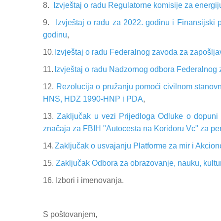
8.
Izvještaj o radu Regulatorne komisije za energi
9.
Izvještaj o radu za 2022. godinu i Finansijsk
godinu
,
10.
Izvještaj o radu Federalnog zavoda za
zapošlja
11.
Izvještaj o radu Nadzornog odbora Federalnog z
12.
Rezolucija o pružanju pomoći civilnom stanov
HNS, HDZ 1990-HNP i PDA
,
13.
Zaključak u vezi Prijedloga Odluke o dopuni
značaja za FBIH "Autocesta na Koridoru Vc" za per
14.
Zaključak o usvajanju Platforme za mir i Akcion
15.
Zaključak Odbora za obrazovanje, nauku, kultu
16. Izbori i imenovanja.
S poštovanjem,