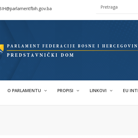
BIH@parlamentfbih.gov.ba
O PARLAMENTU
PROPISI
LINKOVI
EU INT