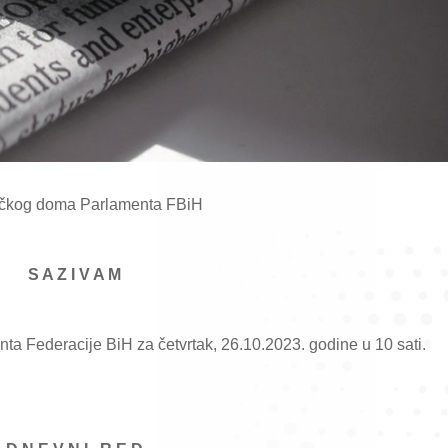
ničkog doma Parlamenta FBiH
S A Z I V A M
a Federacije BiH za četvrtak, 26.10.2023. godine u 10 sati.