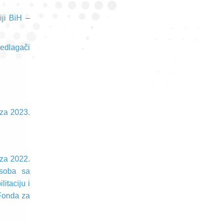
iji BiH
–
redlagači
 za 2023.
 za 2022.
osoba sa
itaciju i
 Fonda za