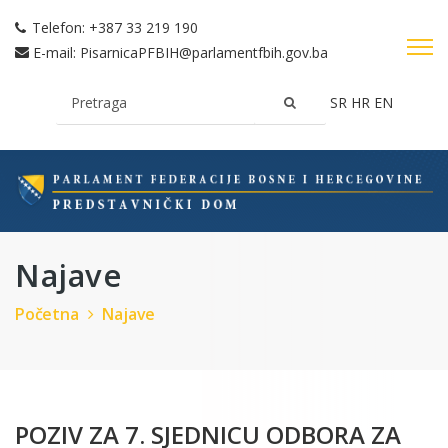
Telefon:
+387 33 219 190
E-mail:
PisarnicaPFBIH@parlamentfbih.gov.ba
SR
HR
EN
Najave
Početna
Najave
POZIV ZA 7. SJEDNICU ODBORA ZA