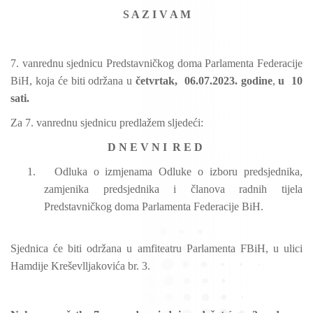
S A Z I V A M
7. vanrednu sjednicu Predstavničkog doma Parlamenta Federacije
BiH, koja će biti održana u
četvrtak,
06.07.2023. godine
,
u
10
sati.
Za 7. vanrednu sjednicu predlažem sljedeći:
D N E V N I
R E D
1.
Odluka o izmjenama Odluke o izboru predsjednika,
zamjenika predsjednika i članova radnih tijela
Predstavničkog doma Parlamenta Federacije BiH.
Sjednica će biti održana u amfiteatru Parlamenta FBiH, u ulici
Hamdije Kreševlljakovića br. 3.