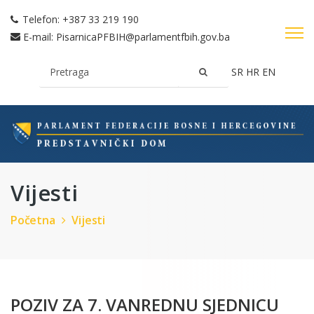
Telefon:
+387 33 219 190
E-mail:
PisarnicaPFBIH@parlamentfbih.gov.ba
SR
HR
EN
Vijesti
Početna
Vijesti
POZIV ZA 7. VANREDNU SJEDNICU