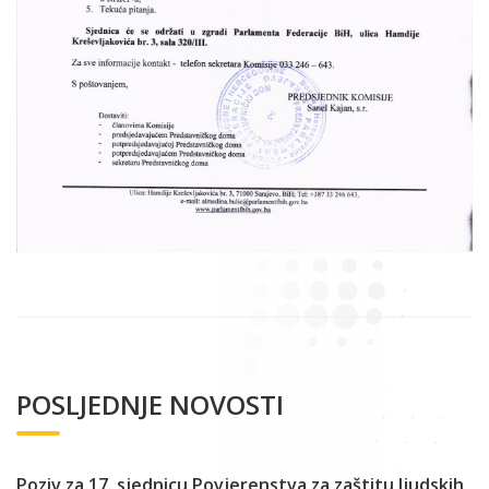
POSLJEDNJE NOVOSTI
Poziv za 17. sjednicu Povjerenstva za zaštitu ljudskih