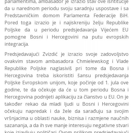
parlamentima, ambasador je izrazio stav ove isntitucije
da u narednom periodu svoju saradnju uspostave i sa
Predstavničkim domom Parlamenta Federacije BiH.
Pored toga izrazio je i najiskreniju želju Republike
Poljske da u periodu predsjedavanja Vijećem EU
pomogne Bosni i Hercegovini na putu evropskih
integracija.
Predsjedavajući Zvizdić je izrazio svoje zadovoljstvo
ovakvim stavom ambasadora Chmielewskog i Vlade
Republike Poljske naglasiviš pri tome da Bosna i
Hercegovina treba iskoristiti šansu predsjedavanja
Poljske Evropskom unijom, koje počinje od 1. jula ove
godine, te da očekuje da će u tom periodu Bosna i
Hercegovina podnijeti aplikaciju za članstvo u EU. On je
također rekao da mladi ljudi u Bosni i Hercegovini
očekuju napredak i da žele da sarađuju sa svojim
vršnjacima u oblasti nauke, biznisa i razmjene naučnih
sazananja, a da ih sve manje interesuju negativne stvari
koje izjavljuju političari. Ovom prilikom predsjedavajući