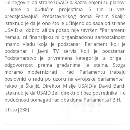
Hercegovini od strane USAID-a. Razmijenjeni su planovi
i ideje o budućim projektima. S tim u vezi
predsjedavajući Predstavničkog doma Fehim Škaljić
istaknuo je da je ono što je učinjeno do sada od strane
USAID-a dobro, ali da posao nije završen. "Parlamenti
nemaju ni finansijsku ni organizacionu samostalnost.
Imamo Vladu koja je podstanar, Parlament koji je
podstanar i Javni TV servis koji je podstanar.
Podstanarstvo je privremena kategorija, a briga i
odgovornost prema građanima je stalna. Stoga
moramo modernizirati rad. Parlamentu trebaju
poslovnici o radu po uzoru na evropske parlamente“,
rekao je Škaljić. Direktor Misije USAID-a David Barth
istaknuo je da USAID želi direktno i bez posrednika i u
budućnosti pomagati rad oba doma Parlamenta FBiH.
[[foto|238]]