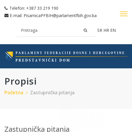
Telefon:
+387 33 219 190
E-mail:
PisarnicaPFBIH@parlamentfbih.gov.ba
SR
HR
EN
Propisi
Početna
Zastupnička pitanja
Zastupnička pitanja