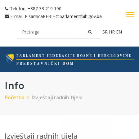
Telefon:
+387 33 219 190
E-mail:
PisarnicaPFBIH@parlamentfbih.gov.ba
SR
HR
EN
Info
Početna
Izvještaji radnih tijela
Izvještaji radnih tijela