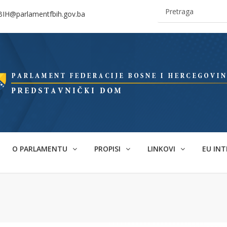
BIH@parlamentfbih.gov.ba
O PARLAMENTU
PROPISI
LINKOVI
EU INT