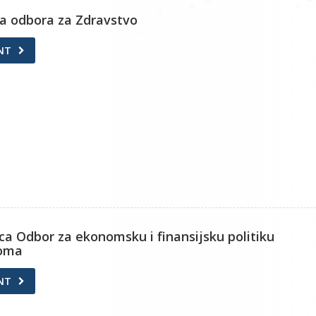
ica odbora za Zdravstvo
NT
ica Odbor za ekonomsku i finansijsku politiku
doma
NT