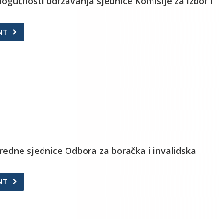
ogućnosti održavanja sjednice Komisije za izbor i
NT
nredne sjednice Odbora za boračka i invalidska
NT