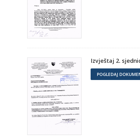
Izvještaj 2. sjedn
POGLEDAJ DOKUME