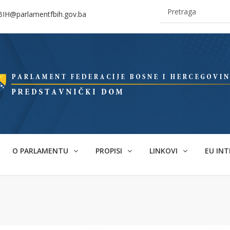
BIH@parlamentfbih.gov.ba
O PARLAMENTU
PROPISI
LINKOVI
EU INT