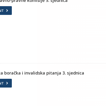
avno-pravne komisije 5. sjednica
NT
a boračka i invalidska pitanja 3. sjednica
NT