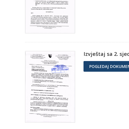
Izvještaj sa 2. sj
POGLEDAJ DOKUME