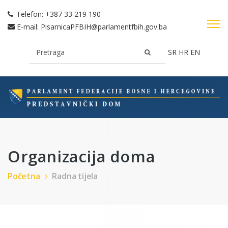
Telefon:
+387 33 219 190
E-mail:
PisarnicaPFBIH@parlamentfbih.gov.ba
SR
HR
EN
Organizacija doma
Početna
Radna tijela