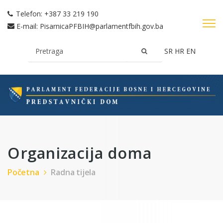
Telefon:
+387 33 219 190
E-mail:
PisarnicaPFBIH@parlamentfbih.gov.ba
SR
HR
EN
Organizacija doma
Početna
Radna tijela