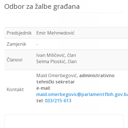
Odbor za žalbe građana
Predsjednik
Emir Mehmedović
Zamjenik
-
Ivan Miličević, član
Članovi
Selma Ploskić, član
Maid Omerbegović,
administrativno
tehnički sekretar
e-mail
:
Kontakt
maid.omerbegovic@parlamentfbih.gov.b
tel:
033/215-613