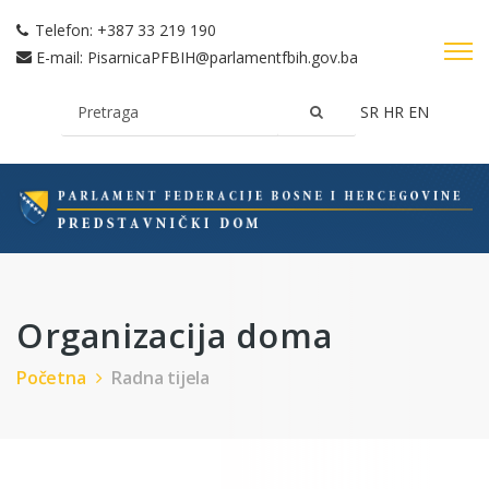
Telefon:
+387 33 219 190
E-mail:
PisarnicaPFBIH@parlamentfbih.gov.ba
SR
HR
EN
Organizacija doma
Početna
Radna tijela